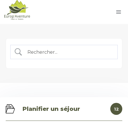
Skip
to
content
Planifier un séjour
12