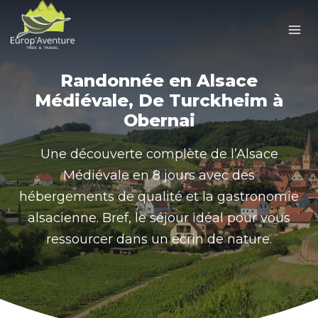
Skip
to
content
Randonnée en Alsace
Médiévale, De Turckheim à
Obernai
Une découverte complète de l’Alsace
Médiévale en 8 jours avec des
hébergements de qualité et la gastronomie
alsacienne. Bref, le séjour idéal pour vous
ressourcer dans un écrin de nature.