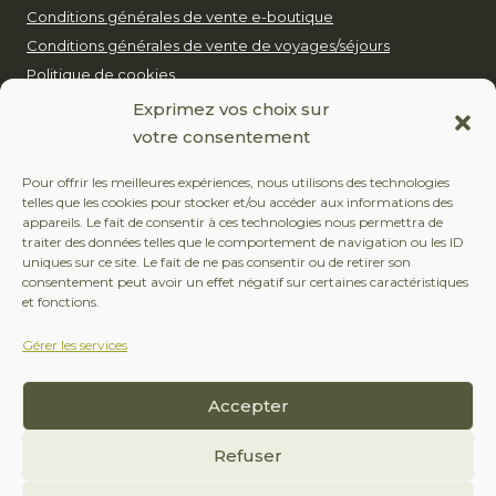
Conditions générales de vente e-boutique
Conditions générales de vente de voyages/séjours
Politique de cookies
Notre politique pour un tourisme durable
Exprimez vos choix sur
votre consentement
EUROP’AVENTURE
Pour offrir les meilleures expériences, nous utilisons des technologies
telles que les cookies pour stocker et/ou accéder aux informations des
+32 (0)479 24 51 80
appareils. Le fait de consentir à ces technologies nous permettra de
traiter des données telles que le comportement de navigation ou les ID
contact@europaventure.be
uniques sur ce site. Le fait de ne pas consentir ou de retirer son
consentement peut avoir un effet négatif sur certaines caractéristiques
Place du Fays 11, 6870 Saint-Hubert
et fonctions.
Gérer les services
SUIVEZ-NOUS
Accepter
Facebook
Instagram
Refuser