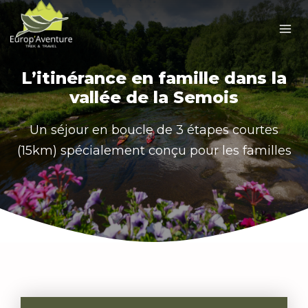
Skip
to
content
L’itinérance en famille dans la
vallée de la Semois
Un séjour en boucle de 3 étapes courtes
(15km) spécialement conçu pour les familles