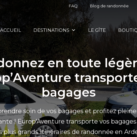
FAQ
Blog de randonnée
ACCUEIL
DESTINATIONS
LE GÎTE
BOUTI
onnez en toute légèr
p’Aventure transport
bagages
prendre soin de vos bagages et profitez plein
ante ! Europ’Aventure transporte vos bagages
es plus grands itinéraires de randonnée en Ard