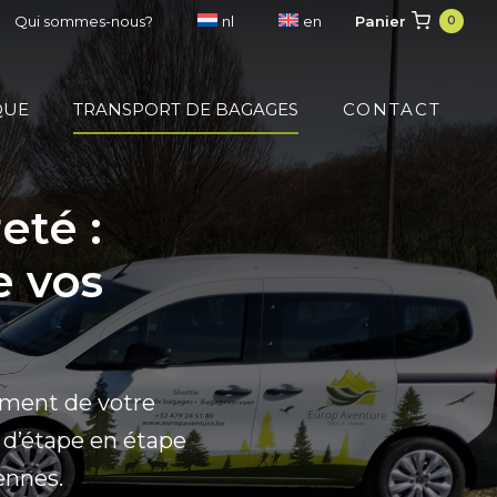
Panier
Qui sommes-nous?
nl
en
0
QUE
TRANSPORT DE BAGAGES
CONTACT
eté :
e vos
ement de votre
 d’étape en étape
ennes.