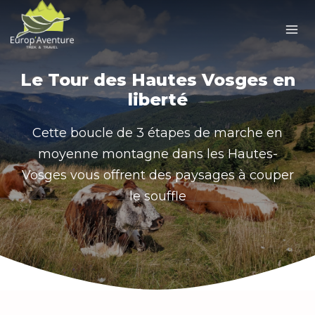
Skip
to
content
Le Tour des Hautes Vosges en
liberté
Cette boucle de 3 étapes de marche en
moyenne montagne dans les Hautes-
Vosges vous offrent des paysages à couper
le souffle