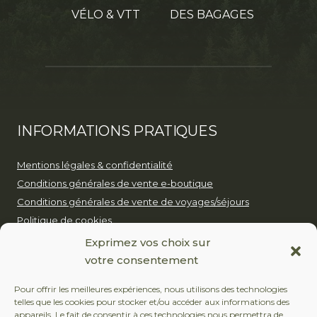
VÉLO & VTT
DES BAGAGES
INFORMATIONS PRATIQUES
Mentions légales & confidentialité
Conditions générales de vente e-boutique
Conditions générales de vente de voyages/séjours
Politique de cookies
Notre politique pour un tourisme durable
Exprimez vos choix sur
votre consentement
EUROP’AVENTURE
Pour offrir les meilleures expériences, nous utilisons des technologies
telles que les cookies pour stocker et/ou accéder aux informations des
+32 (0)479 24 51 80
appareils. Le fait de consentir à ces technologies nous permettra de