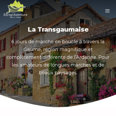
Skip
to
content
La Transgaumaise
6 jours de marche en boucle à travers la
Gaume, région magnifique et
complètement différente de l’Ardenne. Pour
les amateurs de longues marches et de
beaux paysages.