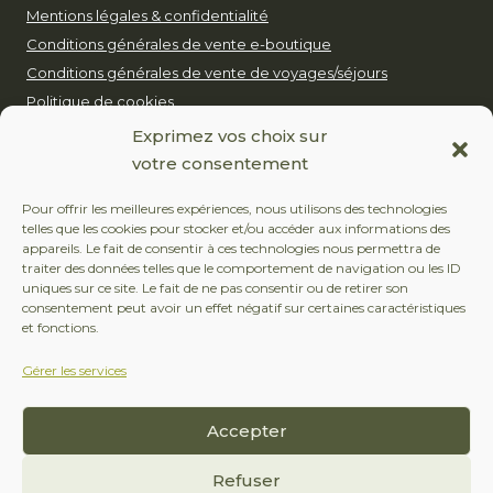
Mentions légales & confidentialité
Conditions générales de vente e-boutique
Conditions générales de vente de voyages/séjours
Politique de cookies
Notre politique pour un tourisme durable
Exprimez vos choix sur
votre consentement
EUROP’AVENTURE
Pour offrir les meilleures expériences, nous utilisons des technologies
telles que les cookies pour stocker et/ou accéder aux informations des
+32 (0)479 24 51 80
appareils. Le fait de consentir à ces technologies nous permettra de
traiter des données telles que le comportement de navigation ou les ID
contact@europaventure.be
uniques sur ce site. Le fait de ne pas consentir ou de retirer son
consentement peut avoir un effet négatif sur certaines caractéristiques
Place du Fays 11, 6870 Saint-Hubert
et fonctions.
Gérer les services
SUIVEZ-NOUS
Accepter
Facebook
Instagram
Refuser