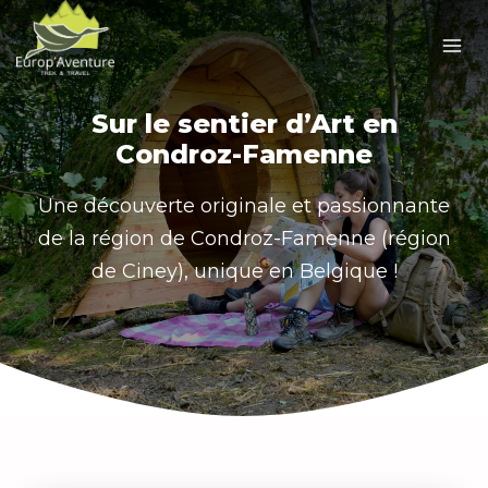
Skip
to
content
Sur le sentier d’Art en
Condroz-Famenne
Une découverte originale et passionnante
de la région de Condroz-Famenne (région
de Ciney), unique en Belgique !