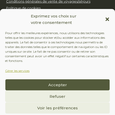
Conditions générales de vente de voyages/séjours
Politique de cookies
Notre politique pour un tourisme durable
Exprimez vos choix sur
votre consentement
EUROP’AVENTURE
Pour offrir les meilleures expériences, nous utilisons des technologies
telles que les cookies pour stocker et/ou accéder aux informations des
+32 (0)479 24 51 80
appareils. Le fait de consentir à ces technologies nous permettra de
traiter des données telles que le comportement de navigation ou les ID
contact@europaventure.be
uniques sur ce site. Le fait de ne pas consentir ou de retirer son
consentement peut avoir un effet négatif sur certaines caractéristiques
Place du Fays 11, 6870 Saint-Hubert
et fonctions.
Gérer les services
SUIVEZ-NOUS
Accepter
Facebook
Instagram
Refuser
Voir les préférences