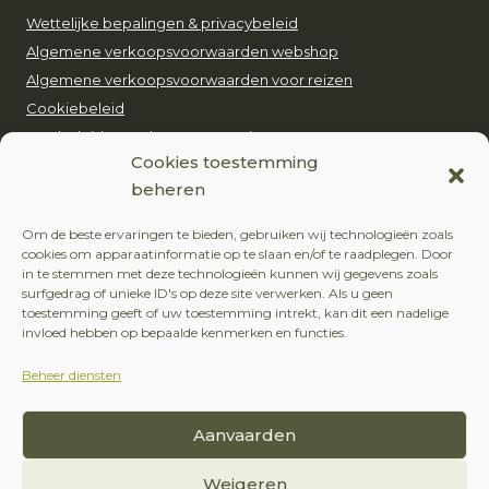
Wettelijke bepalingen & privacybeleid
Algemene verkoopsvoorwaarden webshop
Algemene verkoopsvoorwaarden voor reizen
Cookiebeleid
Ons beleid voor duurzaam toerisme
Cookies toestemming
beheren
EUROP’AVENTURE
Om de beste ervaringen te bieden, gebruiken wij technologieën zoals
+32 (0)479 24 51 80
cookies om apparaatinformatie op te slaan en/of te raadplegen. Door
in te stemmen met deze technologieën kunnen wij gegevens zoals
contact@europaventure.be
surfgedrag of unieke ID's op deze site verwerken. Als u geen
toestemming geeft of uw toestemming intrekt, kan dit een nadelige
Place du Fays 11, 6870 Saint-Hubert
invloed hebben op bepaalde kenmerken en functies.
Beheer diensten
VOLG ONS
Aanvaarden
Facebook
Instagram
Weigeren