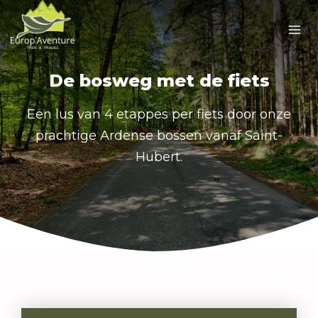
Doorgaan
naar
inhoud
De bosweg met de fiets
Een lus van 4 etappes per fiets door onze
prachtige Ardense bossen vanaf Saint-
Hubert.