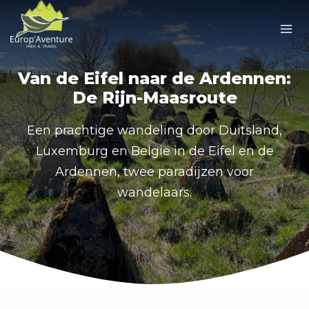
Doorgaan
naar
inhoud
Van de Eifel naar de Ardennen:
De Rijn-Maasroute
Een prachtige wandeling door Duitsland,
Luxemburg en België in de Eifel en de
Ardennen, twee paradijzen voor
wandelaars.