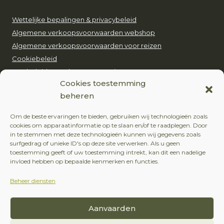
Wettelijke bepalingen & privacybeleid
Algemene verkoopsvoorwaarden webshop
Algemene verkoopsvoorwaarden voor reizen
Cookiebeleid
Ons beleid voor duurzaam toerisme
Cookies toestemming
beheren
EUROP’AVENTURE
Om de beste ervaringen te bieden, gebruiken wij technologieën zoals
+32 (0)479 24 51 80
cookies om apparaatinformatie op te slaan en/of te raadplegen. Door
in te stemmen met deze technologieën kunnen wij gegevens zoals
contact@europaventure.be
surfgedrag of unieke ID's op deze site verwerken. Als u geen
toestemming geeft of uw toestemming intrekt, kan dit een nadelige
Place du Fays 11, 6870 Saint-Hubert
invloed hebben op bepaalde kenmerken en functies.
Beheer diensten
VOLG ONS
Aanvaarden
Facebook
Instagram