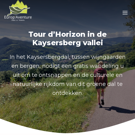
Doorgaan
naar
inhoud
Tour d’Horizon in de
Kaysersberg vallei
In het Kaysersbergdal, tussen wijngaarden
en bergen, nodigt een gratis wandeling u
uit om te ontsnappen en de culturele en
natuurlijke rijkdom van dit groene dal te
ontdekken.