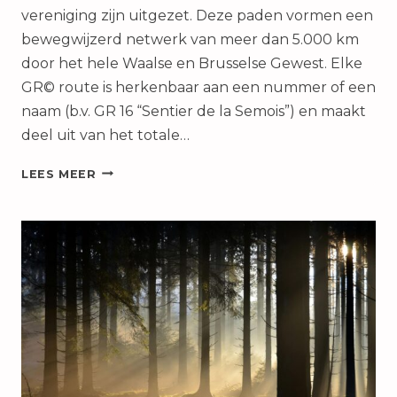
BELGIË?
vereniging zijn uitgezet. Deze paden vormen een
bewegwijzerd netwerk van meer dan 5.000 km
door het hele Waalse en Brusselse Gewest. Elke
GR© route is herkenbaar aan een nummer of een
naam (b.v. GR 16 “Sentier de la Semois”) en maakt
deel uit van het totale…
DE
LEES MEER
LANGE
AFSTANDSPADEN
(GR©)