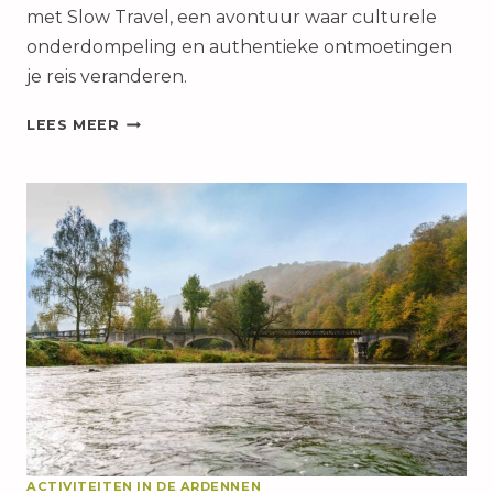
met Slow Travel, een avontuur waar culturele
onderdompeling en authentieke ontmoetingen
je reis veranderen.
ARDENNEN
LEES MEER
IN
SLOW
TRAVEL
MODUS:
ONTDEK
DE
REGIO
OP
EEN
RUSTIG
TEMPO
ACTIVITEITEN IN DE ARDENNEN