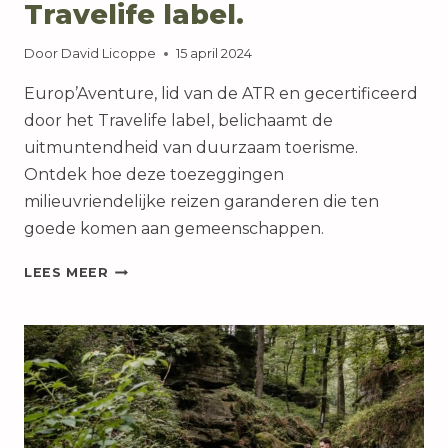
Travelife label.
Door
David Licoppe
15 april 2024
Europ’Aventure, lid van de ATR en gecertificeerd
door het Travelife label, belichaamt de
uitmuntendheid van duurzaam toerisme.
Ontdek hoe deze toezeggingen
milieuvriendelijke reizen garanderen die ten
goede komen aan gemeenschappen.
EUROP’AVENTURE
LEES MEER
IS
LID
VAN
DE
ATR
VERENIGING
“AGIR
POUR