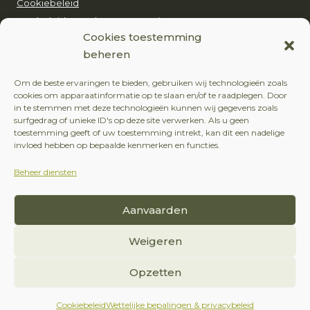
Cookiebeleid
Ons beleid voor duurzaam toerisme
Cookies toestemming
beheren
EUROP’AVENTURE
Om de beste ervaringen te bieden, gebruiken wij technologieën zoals
+32 (0)479 24 51 80
cookies om apparaatinformatie op te slaan en/of te raadplegen. Door
in te stemmen met deze technologieën kunnen wij gegevens zoals
contact@europaventure.be
surfgedrag of unieke ID's op deze site verwerken. Als u geen
toestemming geeft of uw toestemming intrekt, kan dit een nadelige
Place du Fays 11, 6870 Saint-Hubert
invloed hebben op bepaalde kenmerken en functies.
Beheer diensten
VOLG ONS
Aanvaarden
Facebook
Instagram
Weigeren
Opzetten
Cookiebeleid
Wettelijke bepalingen & privacybeleid