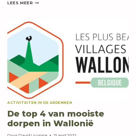
DE
LEES MEER
GROTE
BOSMASSIEVEN
VAN
DE
ARDENNEN
ACTIVITEITEN IN DE ARDENNEN
De top 4 van mooiste
dorpen in Wallonië
Door
David Licoppe
21 april 2022