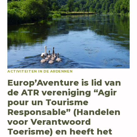
DE
SEMOISVALLEI
EN
DE
GR16
MET
EUROP’AVENTURE
ACTIVITEITEN IN DE ARDENNEN
Europ’Aventure is lid van
de ATR vereniging “Agir
pour un Tourisme
Responsable” (Handelen
voor Verantwoord
Toerisme) en heeft het