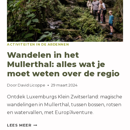
UN
TOURISME
RESPONSABLE”
(HANDELEN
VOOR
VERANTWOORD
TOERISME)
ACTIVITEITEN IN DE ARDENNEN
EN
HEEFT
Wandelen in het
HET
Mullerthal: alles wat je
TRAVELIFE
LABEL.
moet weten over de regio
Door
David Licoppe
29 maart 2024
Ontdek Luxemburgs Klein Zwitserland: magische
wandelingen in Mullerthal, tussen bossen, rotsen
en watervallen, met Europ’Aventure.
WANDELEN
LEES MEER
IN