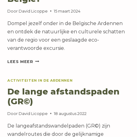
Door
David Licoppe
15 maart 2024
Dompel jezelf onder in de Belgische Ardennen
en ontdek de natuurlijke en culturele schatten
van de regio voor een geslaagde eco-
verantwoorde excursie.
WAAROM
LEES MEER
ZIJN
DE
ARDENNEN
ACTIVITEITEN IN DE ARDENNEN
DE
De lange afstandspaden
IDEALE
PLEK
(GR©)
VOOR
EEN
Door
David Licoppe
18 augustus 2022
DUURZAME
EXCURSIE
De langeafstandswandelpaden (GR©) zijn
IN
wandelroutes die door de gelijknamige