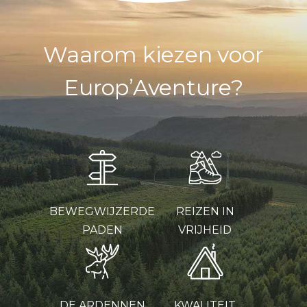
Waarom kiezen voor
Europ’Aventure?
BEWEGWIJZERDE
REIZEN IN
PADEN
VRIJHEID
DE ARDENNEN
KWALITEIT