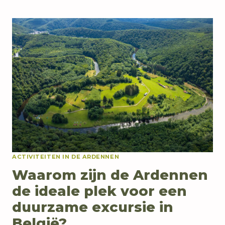
HET
MULLERTHAL:
ALLES
WAT
JE
MOET
WETEN
OVER
DE
REGIO
ACTIVITEITEN IN DE ARDENNEN
Waarom zijn de Ardennen
de ideale plek voor een
duurzame excursie in
België?