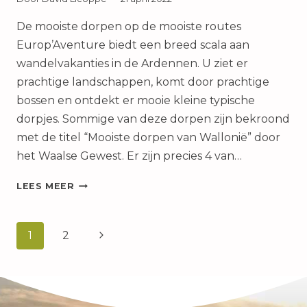
De mooiste dorpen op de mooiste routes
Europ’Aventure biedt een breed scala aan
wandelvakanties in de Ardennen. U ziet er
prachtige landschappen, komt door prachtige
bossen en ontdekt er mooie kleine typische
dorpjes. Sommige van deze dorpen zijn bekroond
met de titel “Mooiste dorpen van Wallonië” door
het Waalse Gewest. Er zijn precies 4 van…
DE
LEES MEER
TOP
4
Paginanavigatie
VAN
Volgende
1
2
MOOISTE
DORPEN
pagina
IN
WALLONIË