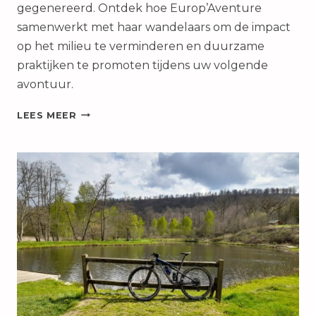
gegenereerd. Ontdek hoe Europ’Aventure
samenwerkt met haar wandelaars om de impact
op het milieu te verminderen en duurzame
praktijken te promoten tijdens uw volgende
avontuur.
GROENER
LEES MEER
TOERISME:
EEN
COLLECTIEVE
INSPANNING
OM
AFVAL
TE
VERMINDEREN