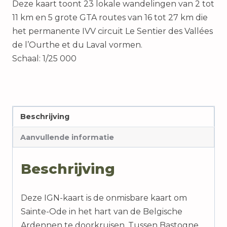
Deze kaart toont 23 lokale wandelingen van 2 tot
voet,
11 km en 5 grote GTA routes van 16 tot 27 km die
Sainte-
het permanente IVV circuit Le Sentier des Vallées
Ode
de l’Ourthe et du Laval vormen.
aantal
Schaal: 1/25 000
Beschrijving
Aanvullende informatie
Beschrijving
Deze IGN-kaart is de onmisbare kaart om
Sainte-Ode in het hart van de Belgische
Ardennen te doorkruisen. Tussen Bastogne