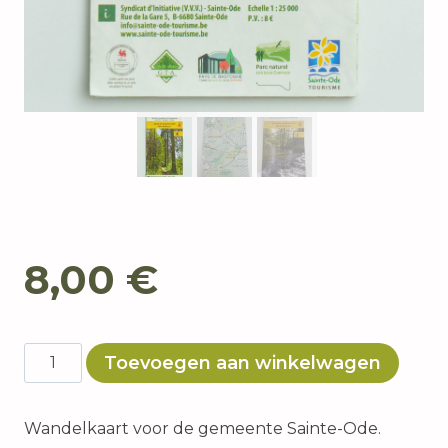
8,00
€
Kaart
Toevoegen aan winkelwagen
De
Ardennen
Wandelkaart voor de gemeente Sainte-Ode.
te